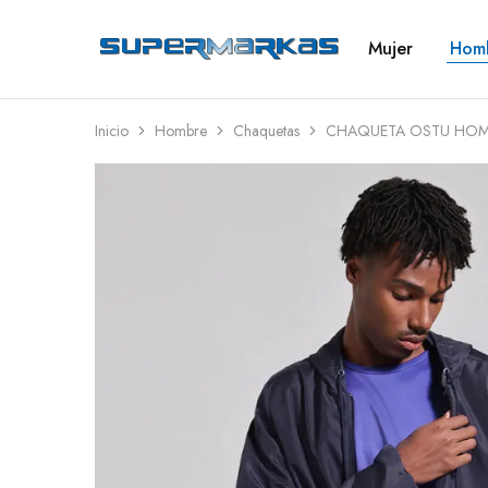
Mujer
Hom
SuperMarkas
Ropa
Importada
con
Envío
gratis*
Inicio
Hombre
Chaquetas
CHAQUETA OSTU HOM