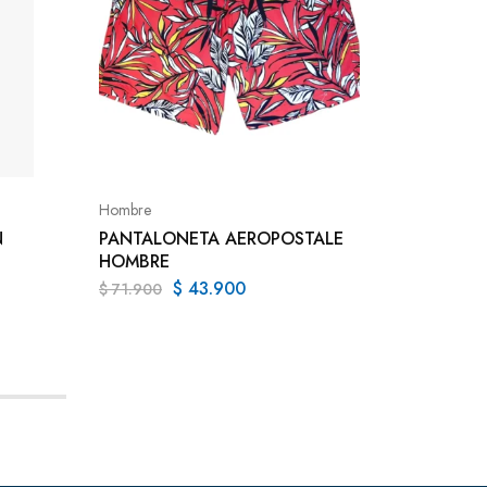
Camisas
CAMIS
HOMBR
Hombre
$
79.90
N
PANTALONETA AEROPOSTALE
HOMBRE
$
43.900
$
71.900