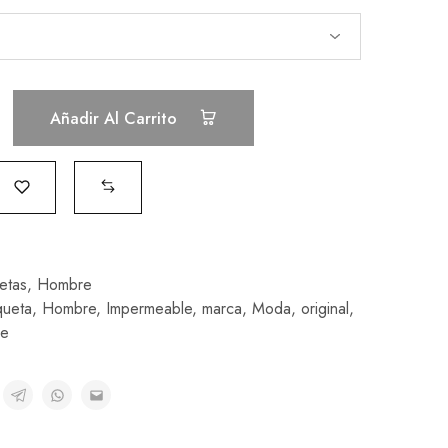
Añadir Al Carrito
etas
,
Hombre
queta
,
Hombre
,
Impermeable
,
marca
,
Moda
,
original
,
ve