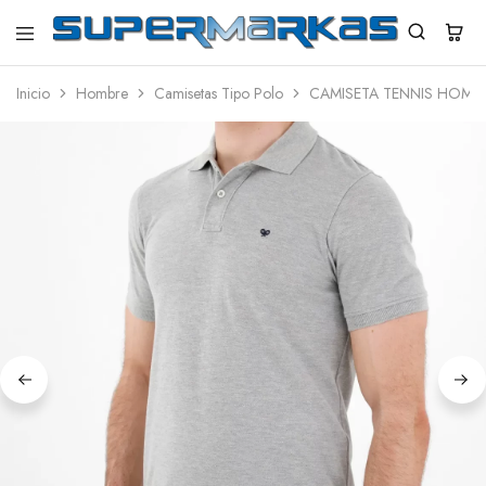
SuperMarkas
Ropa
Importada
Inicio
Hombre
Camisetas Tipo Polo
CAMISETA TENNIS HOMB
con
Envío
gratis*