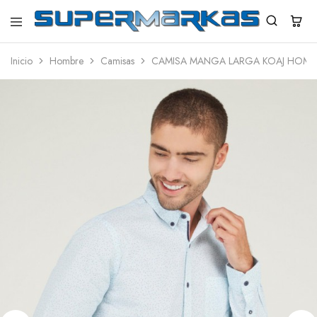
SuperMarkas
Ropa
Importada
Inicio
Hombre
Camisas
CAMISA MANGA LARGA KOAJ HOMB
con
Envío
gratis*