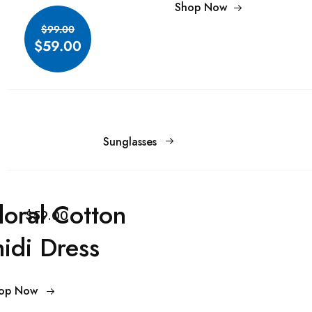
Shop Now
$99.00
$59.00
Sunglasses
loral Cotton
$59.00
idi Dress
op Now