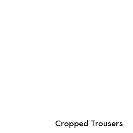
Bags Collection
Button Text
Cropped Trousers