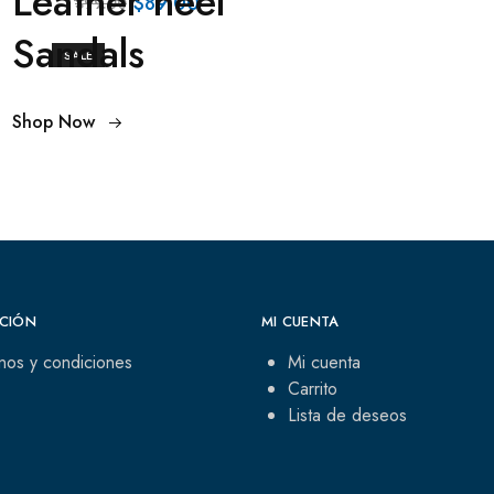
Leather heel
$89.00
$99.00
Sandals
SALE
Shop Now
CIÓN
MI CUENTA
nos y condiciones
Mi cuenta
Carrito
Lista de deseos