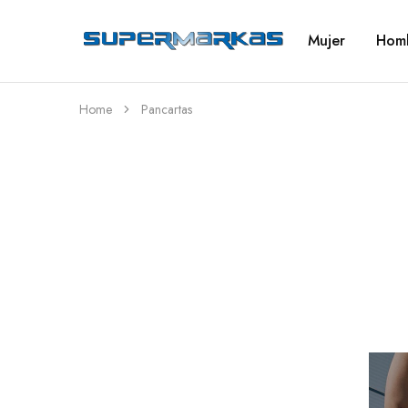
Mujer
Hom
SuperMarkas
Ropa
Importada
con
Envío
gratis*
Home
Pancartas
Womens
Shop Womens