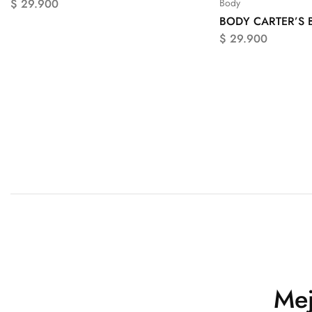
$
29.900
Body
BODY CARTER’S 
$
29.900
Mej