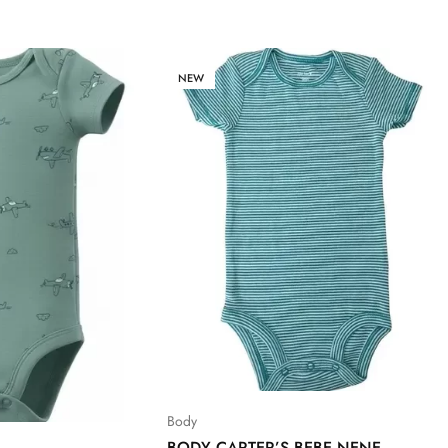
NEW
Body
BODY CARTER’S BEBE NENE