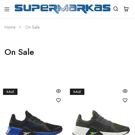
SuperMarkas
Ropa
Importada
con
Home
On Sale
Envío
gratis*
On Sale
SALE
SALE