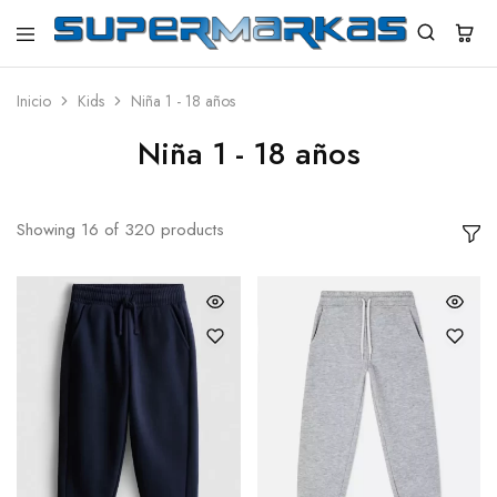
SuperMarkas
Ropa
Importada
con
Inicio
Kids
Niña 1 - 18 años
Envío
gratis*
Niña 1 - 18 años
Showing
16
of
320
products