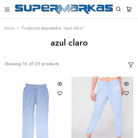
SuperMarkas
Ropa
Importada
con
Inicio
Productos etiquetados “azul claro”
Envío
gratis*
azul claro
Showing
16
of
25
products