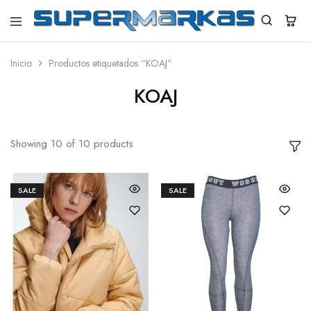
SuperMarkas
Ropa
Importada
con
Inicio
Productos etiquetados “KOAJ”
Envío
gratis*
KOAJ
Showing
10
of
10
products
SALE
SALE