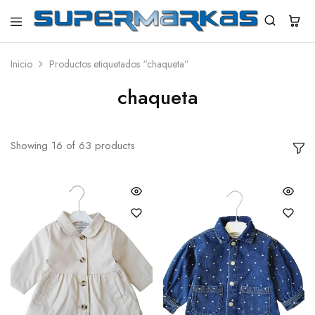
SuperMarkas
Ropa
Importada
con
Inicio
Productos etiquetados “chaqueta”
Envío
gratis*
chaqueta
Showing
16
of
63
products