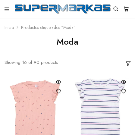
SuperMarkas
Ropa
Importada
con
Inicio
Productos etiquetados “Moda”
Envío
gratis*
Moda
Showing
16
of
90
products