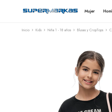
Mujer
Hom
SuperMarkas
Ropa
Importada
con
Envío
gratis*
Inicio
Kids
Niña 1 - 18 años
Blusas y CropTops
C