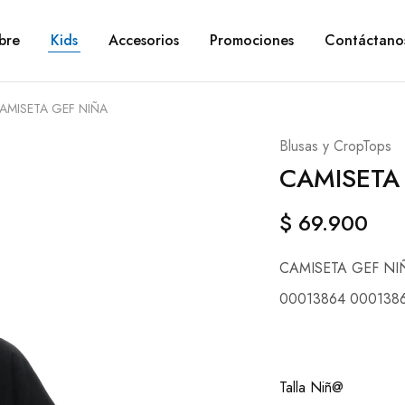
bre
Kids
Accesorios
Promociones
Contáctano
AMISETA GEF NIÑA
Blusas y CropTops
CAMISETA
$
69.900
CAMISETA GEF NI
00013864 000138
Talla Niñ@