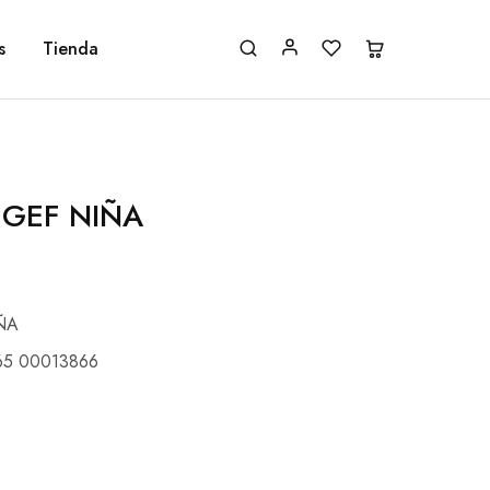
s
Tienda
 GEF NIÑA
ÑA
65 00013866