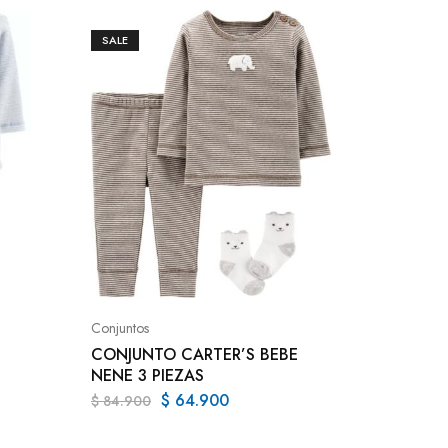
SALE
SALE
Kids
VESTID
Conjuntos
$
137.99
CONJUNTO CARTER’S BEBE
NENE 3 PIEZAS
$
64.900
$
84.900