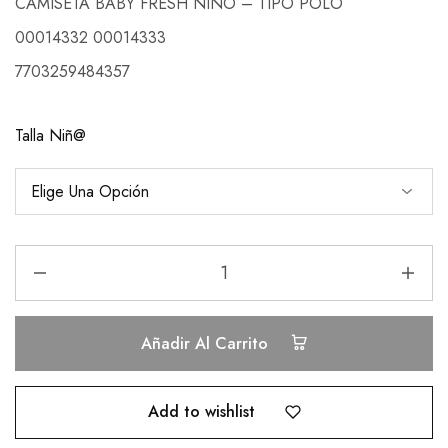
CAMISETA BABY FRESH NIÑO – TIPO POLO
00014332 00014333
7703259484357
Talla Niñ@
Añadir Al Carrito
Add to wishlist