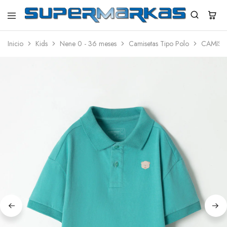
SuperMarkas
Ropa
Importada
Inicio
Kids
Nene 0 - 36 meses
Camisetas Tipo Polo
CAMISE
con
Envío
gratis*