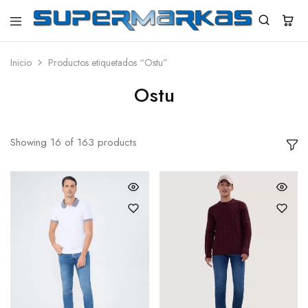
SuperMarkas
Ropa
Importada
con
Inicio
Productos etiquetados “Ostu”
Envío
gratis*
Ostu
Showing
16
of
163
products