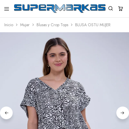
SuperMarkas
Ropa
Importada
Inicio
Mujer
Blusas y Crop Tops
BLUSA OSTU MUJER
con
Envío
gratis*