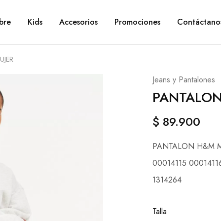
bre
Kids
Accesorios
Promociones
Contáctano
UJER
Jeans y Pantalones
PANTALON
$
89.900
PANTALON H&M M
00014115 0001411
1314264
Talla