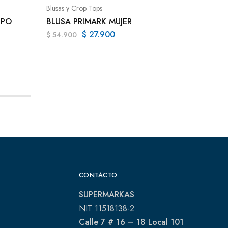
Blusas y Crop Tops
$
144.9
IPO
BLUSA PRIMARK MUJER
$
27.900
$
54.900
CONTACTO
SUPERMARKAS
NIT 11518138-2
Calle 7 # 16 – 18 Local 101