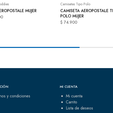
oddies
Camisetas Tipo Polo
EROPOSTALE MUJER
CAMISETA AEROPOSTALE T
POLO MUJER
00
$
74.900
CIÓN
MI CUENTA
nos y condiciones
Mi cuenta
Carrito
Lista de deseos