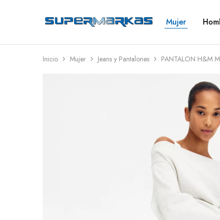
Mujer
Hom
SuperMarkas
Ropa
Importada
con
Envío
gratis*
Inicio
Mujer
Jeans y Pantalones
PANTALON H&M M