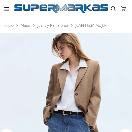
SuperMarkas
Ropa
Importada
Inicio
Mujer
Jeans y Pantalones
JEAN H&M MUJER
con
Envío
gratis*