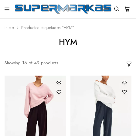
SuperMarkas
Ropa
Importada
con
Inicio
Productos etiquetados “HYM”
Envío
gratis*
HYM
Showing
16
of
49
products