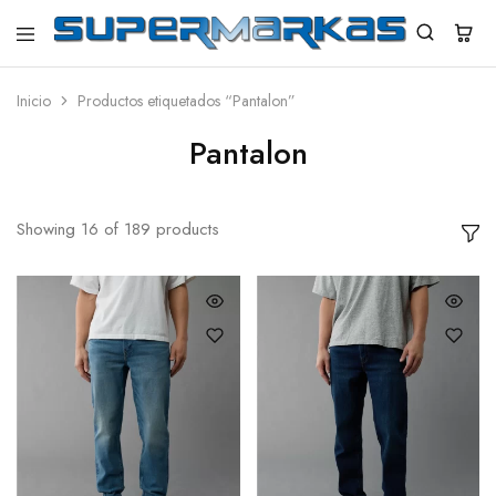
SuperMarkas
Ropa
Importada
con
Inicio
Productos etiquetados “Pantalon”
Envío
gratis*
Pantalon
Showing
16
of
189
products