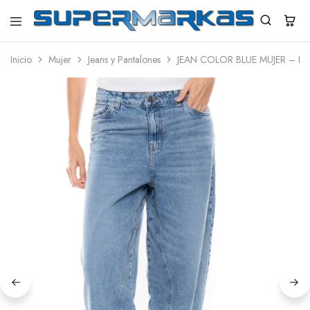
SuperMarkas
Ropa
Importada
Inicio
Mujer
Jeans y Pantalones
JEAN COLOR BLUE MUJER – B
con
Envío
gratis*