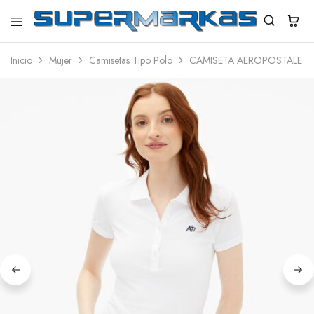
SuperMarkas
Ropa
Importada
Inicio
Mujer
Camisetas Tipo Polo
CAMISETA AEROPOSTALE T
con
Envío
gratis*