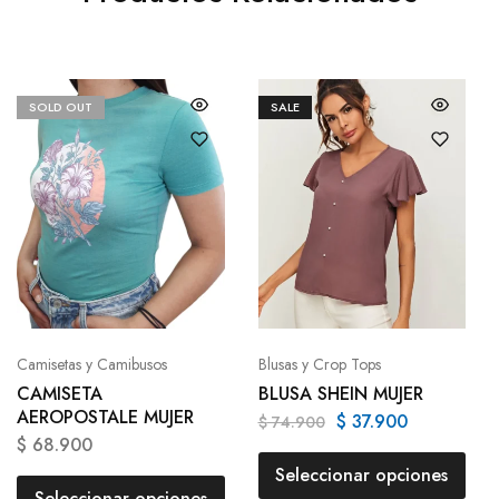
SOLD OUT
SALE
Camisetas y Camibusos
Blusas y Crop Tops
CAMISETA
BLUSA SHEIN MUJER
AEROPOSTALE MUJER
$
37.900
$
74.900
$
68.900
Seleccionar opciones
Seleccionar opciones