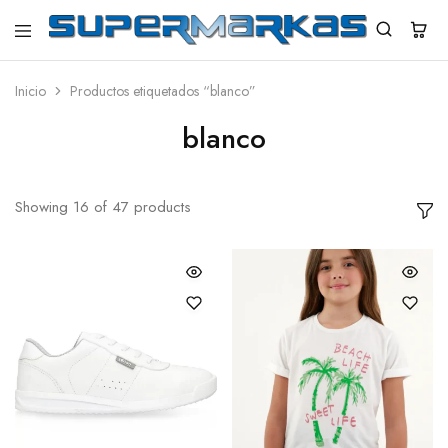
SuperMarkas
Ropa
Importada
con
Inicio
Productos etiquetados “blanco”
Envío
gratis*
blanco
Showing
16
of
47
products