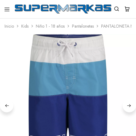
SuperMarkas
Ropa
Importada
Inicio
Kids
Niño 1 - 18 años
Pantalonetas
PANTALONETA NA
con
Envío
gratis*