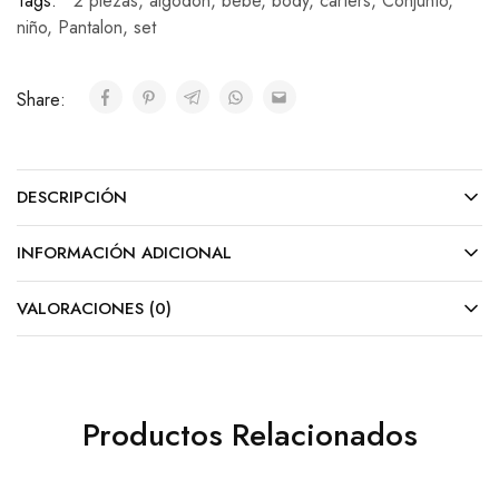
Tags:
2 piezas
,
algodon
,
bebe
,
body
,
carters
,
Conjunto
,
niño
,
Pantalon
,
set
Share:
DESCRIPCIÓN
INFORMACIÓN ADICIONAL
VALORACIONES (0)
Productos Relacionados