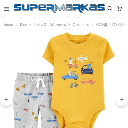
SuperMarkas
Ropa
Importada
Inicio
Kids
Nene 0 - 36 meses
Conjuntos
CONJUNTO CARTE
con
Envío
gratis*