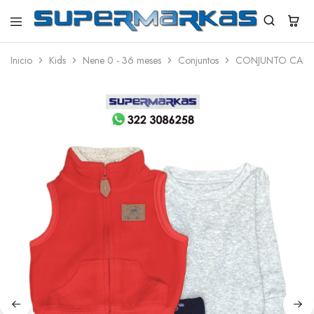
SuperMarkas
Ropa
Importada
Inicio
Kids
Nene 0 - 36 meses
Conjuntos
CONJUNTO CARTE
con
Envío
gratis*