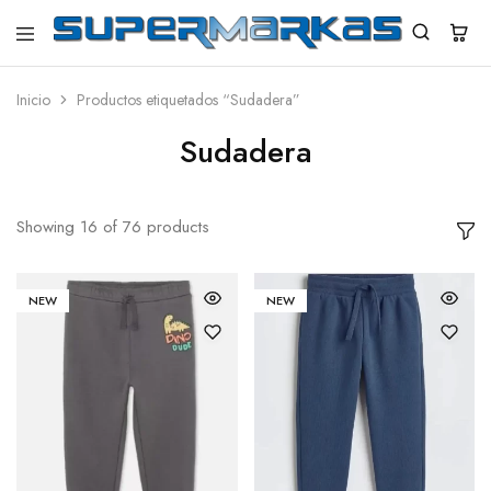
SuperMarkas
Ropa
Importada
con
Inicio
Productos etiquetados “Sudadera”
Envío
gratis*
Sudadera
Showing
16
of
76
products
NEW
NEW