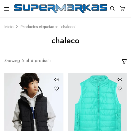
SuperMarkas
Ropa
Importada
con
Inicio
Productos etiquetados “chaleco”
Envío
gratis*
chaleco
Showing
6
of
6
products