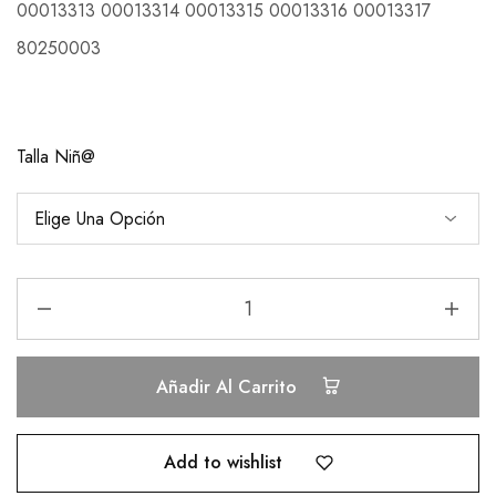
00013313 00013314 00013315 00013316 00013317
80250003
Talla Niñ@
Añadir Al Carrito
Add to wishlist