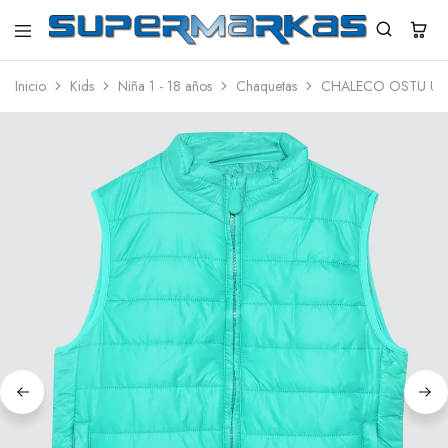
SuperMarkas
Ropa
Importada
Inicio
Kids
Niña 1 - 18 años
Chaquetas
CHALECO OSTU UNI
con
Envío
gratis*