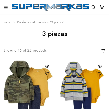
SuperMarkas
Ropa
Importada
con
Inicio
Productos etiquetados “3 piezas”
Envío
gratis*
3 piezas
Showing
16
of
22
products