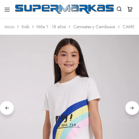
SuperMarkas
Ropa
Importada
Inicio
Kids
Niña 1 - 18 años
Camisetas y Camibusos
CAMISE
con
Envío
gratis*