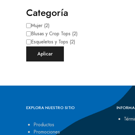
Categoría
Mujer
(
2
)
Blusas y Crop Tops
(
2
)
Esqueletos y Tops
(
2
)
Aplicar
EXPLORA NUESTRO SITIO
INFORMA
Térmi
Productos
Promociones