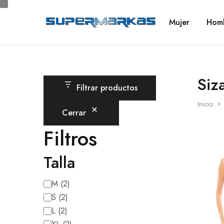
Mujer
Hom
SuperMarkas
Ropa
Importada
con
Envío
gratis*
Siz
Filtrar productos
Inicio
Cerrar
Filtros
Talla
M
(
2
)
S
(
2
)
L
(
2
)