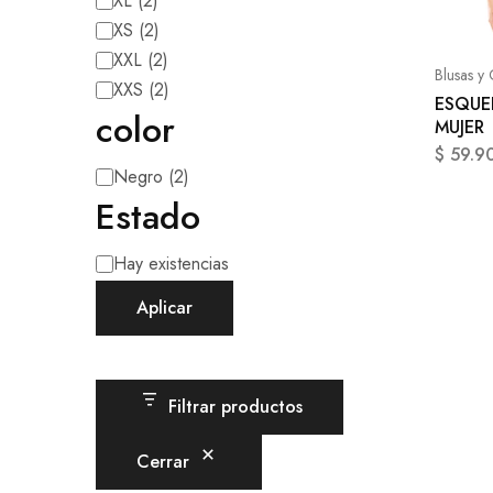
XL
(
2
)
XS
(
2
)
XXL
(
2
)
Blusas y
XXS
(
2
)
ESQUE
color
MUJER
$
59.9
Negro
(
2
)
Estado
Hay existencias
Aplicar
Filtrar productos
Cerrar