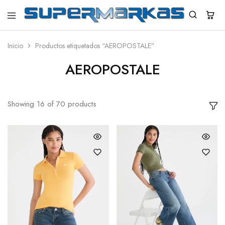
SuperMarkas
Ropa
Importada
con
Inicio
Productos etiquetados “AEROPOSTALE”
Envío
gratis*
AEROPOSTALE
Showing
16
of
70
products