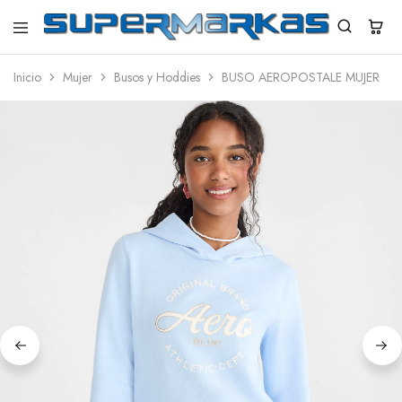
SuperMarkas
Ropa
Importada
Inicio
Mujer
Busos y Hoddies
BUSO AEROPOSTALE MUJER
con
Envío
gratis*