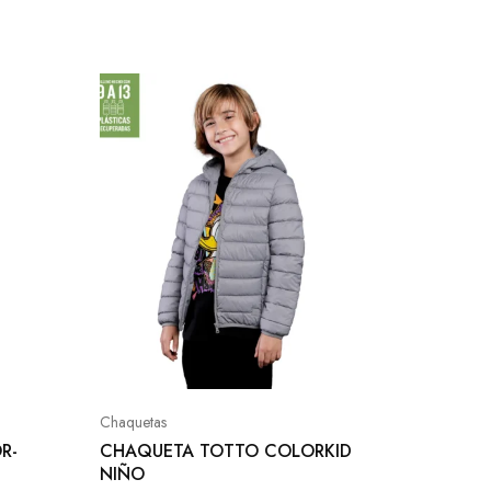
SALE
Conjunto
CONJUN
NENA 3
Chaquetas
R-
CHAQUETA TOTTO COLORKID
$
84.90
NIÑO