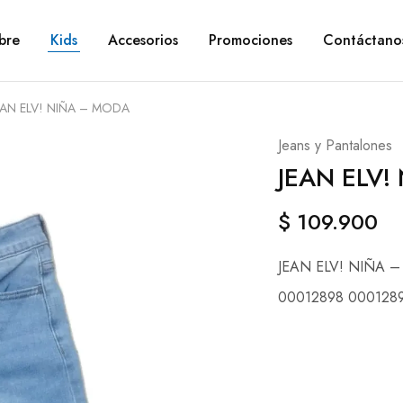
bre
Kids
Accesorios
Promociones
Contáctano
EAN ELV! NIÑA – MODA
Jeans y Pantalones
JEAN ELV!
$
109.900
JEAN ELV! NIÑA 
00012898 000128