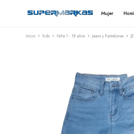
Mujer
Hom
SuperMarkas
Ropa
Importada
con
Envío
gratis*
Inicio
Kids
Niña 1 - 18 años
Jeans y Pantalones
J