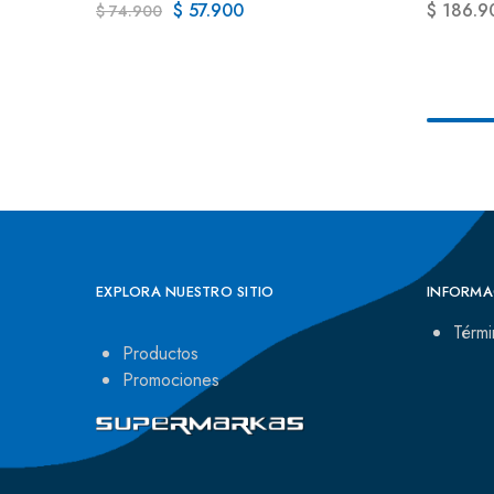
$
57.900
$
186.9
$
74.900
EXPLORA NUESTRO SITIO
INFORMA
Térmi
Productos
Promociones