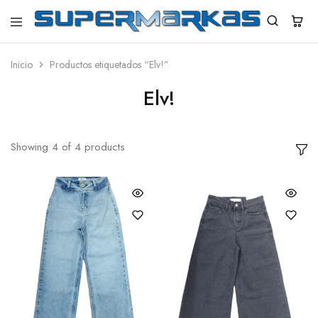
SuperMarkas
Ropa
Importada
con
Inicio
Productos etiquetados “Elv!”
Envío
gratis*
Elv!
Showing
4
of
4
products