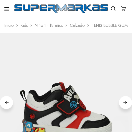
SuperMarkas
Ropa
Importada
Inicio
Kids
Niño 1 - 18 años
Calzado
TENIS BUBBLE GUMM
con
Envío
gratis*