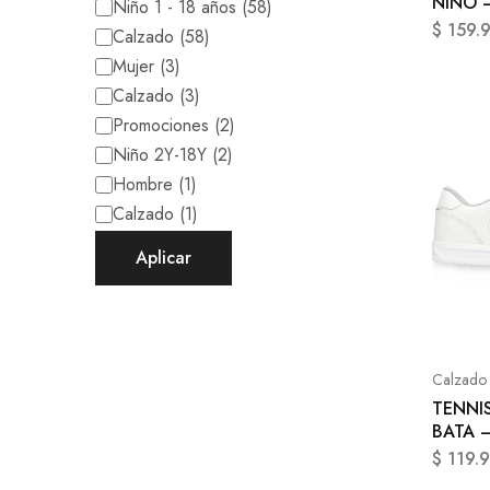
NIÑO 
Niño 1 - 18 años
(
58
)
$
159.
Calzado
(
58
)
Mujer
(
3
)
Calzado
(
3
)
Promociones
(
2
)
Niño 2Y-18Y
(
2
)
Hombre
(
1
)
Calzado
(
1
)
Aplicar
Calzado
TENNI
BATA 
$
119.