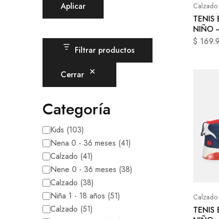
Aplicar
Calzado
TENIS
NIÑO 
$
169.
Filtrar productos
Cerrar
Categoría
Kids
(
103
)
Nena 0 - 36 meses
(
41
)
Calzado
(
41
)
Nene 0 - 36 meses
(
38
)
Calzado
(
38
)
Niña 1 - 18 años
(
51
)
Calzado
Calzado
(
51
)
TENIS