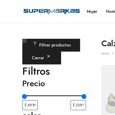
Mujer
Hom
SuperMarkas
Ropa
Importada
con
Envío
gratis*
Cal
Filtrar productos
Inicio
Cerrar
Filtros
Precio