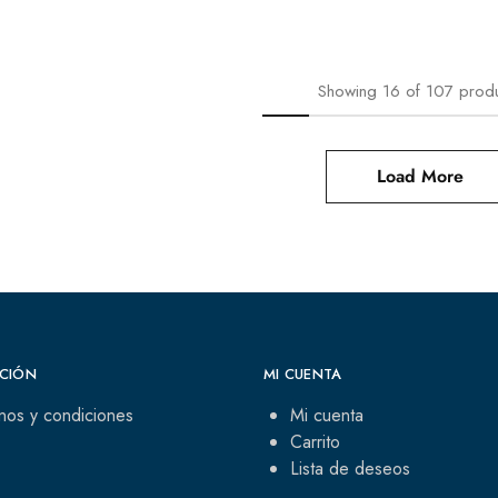
Showing
16
of
107
prod
Load More
CIÓN
MI CUENTA
nos y condiciones
Mi cuenta
Carrito
Lista de deseos