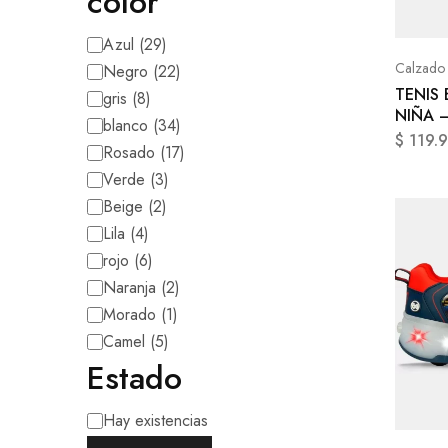
color
Azul
(
29
)
Calzado
Negro
(
22
)
TENIS
gris
(
8
)
NIÑA 
blanco
(
34
)
$
119.
Rosado
(
17
)
Verde
(
3
)
Beige
(
2
)
Lila
(
4
)
rojo
(
6
)
Naranja
(
2
)
Morado
(
1
)
Camel
(
5
)
Estado
Hay existencias