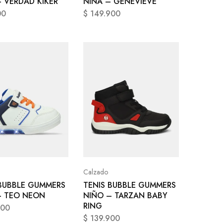
 VERDAD KIKER
NIÑA – GENEVIEVE
00
$
149.900
Calzado
 BUBBLE GUMMERS
TENIS BUBBLE GUMMERS
– TEO NEON
NIÑO – TARZAN BABY
RING
900
$
139.900