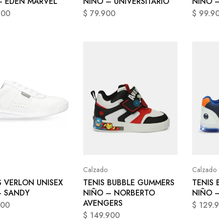
– EDEN MARVEL
NIÑO – UNIVERSITARIO
NIÑO –
900
$
79.900
$
99.9
Calzado
Calzado
S VERLON UNISEX
TENIS BUBBLE GUMMERS
TENIS
– SANDY
NIÑO – NORBERTO
NIÑO 
AVENGERS
900
$
129.
$
149.900