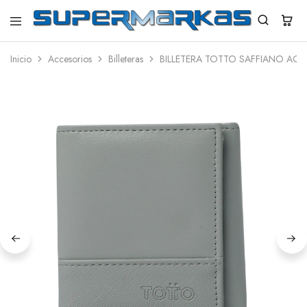
SuperMarkas
Ropa
Importada
Inicio
Accesorios
Billeteras
BILLETERA TOTTO SAFFIANO AQI 
con
Envío
gratis*