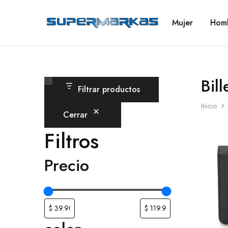
Mujer
Hom
SuperMarkas
Ropa
Importada
con
Envío
gratis*
Bill
Filtrar productos
Inicio
Cerrar
Filtros
Precio