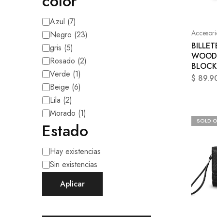
color
Azul
(
7
)
Accesori
Negro
(
23
)
BILLE
gris
(
5
)
WOOD 
Rosado
(
2
)
BLOCK
Verde
(
1
)
$
89.9
Beige
(
6
)
Lila
(
2
)
Morado
(
1
)
SOLD 
Estado
Hay existencias
Sin existencias
Aplicar