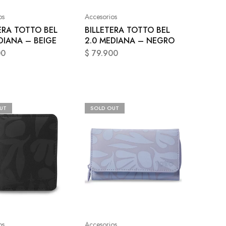
os
Accesorios
ERA TOTTO BEL
BILLETERA TOTTO BEL
DIANA – BEIGE
2.0 MEDIANA – NEGRO
00
$
79.900
UT
SOLD OUT
os
Accesorios