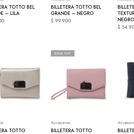
ERA TOTTO BEL
BILLETERA TOTTO BEL
BILLET
E – LILA
GRANDE – NEGRO
TEXTU
NEGR
00
$
99.900
$
54.9
SOLD OUT
os
Accesorios
Accesori
TERA TOTTO
BILLETERA TOTTO
BILLET