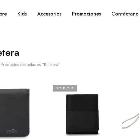
bre
Kids
Accesorios
Promociones
Contáctano
etera
Productos etiquetados “Billetera”
SOLD OUT