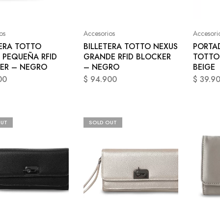
os
Accesorios
Accesori
TERA TOTTO
BILLETERA TOTTO NEXUS
PORTA
PEQUEÑA RFID
GRANDE RFID BLOCKER
TOTTO
ER – NEGRO
– NEGRO
BEIGE
00
$
94.900
$
39.9
OUT
SOLD OUT