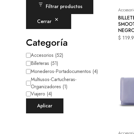
Filtrar productos
Accesori
BILLE
Cerrar
SMOOT
NEGR
$
119.
Categoría
Accesorios
(
52
)
Billeteras
(
51
)
Monederos-Portadocumentos
(
4
)
Multiusos-Cartucheras-
Organizadores
(
1
)
Viajero
(
4
)
Aplicar
Accesori