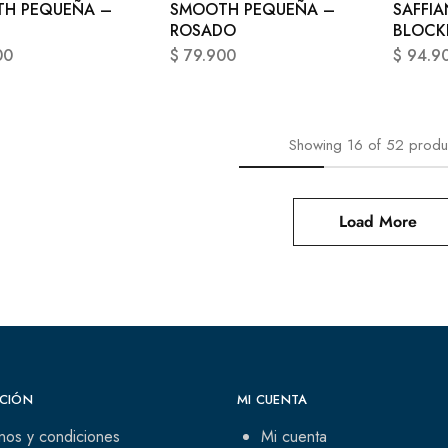
H PEQUEÑA –
SMOOTH PEQUEÑA –
SAFFIA
ROSADO
BLOCK
00
$
79.900
$
94.9
Showing
16
of
52
produ
Load More
CIÓN
MI CUENTA
nos y condiciones
Mi cuenta