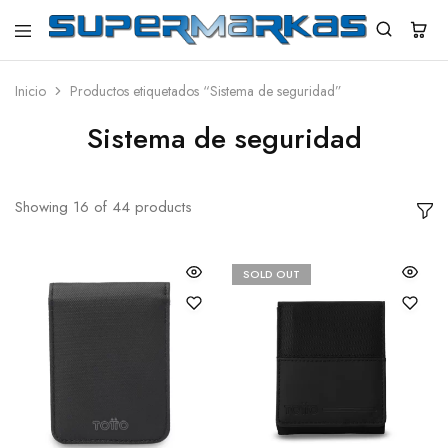
SuperMarkas
Ropa
Importada
con
Inicio
Productos etiquetados “Sistema de seguridad”
Envío
gratis*
Sistema de seguridad
Showing
16
of
44
products
SOLD OUT