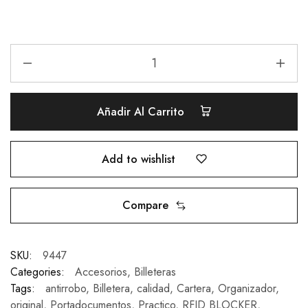
Añadir Al Carrito
Add to wishlist
Compare
SKU:
9447
Categories:
Accesorios
,
Billeteras
Tags:
antirrobo
,
Billetera
,
calidad
,
Cartera
,
Organizador
,
original
,
Portadocumentos
,
Practico
,
RFID BLOCKER
,