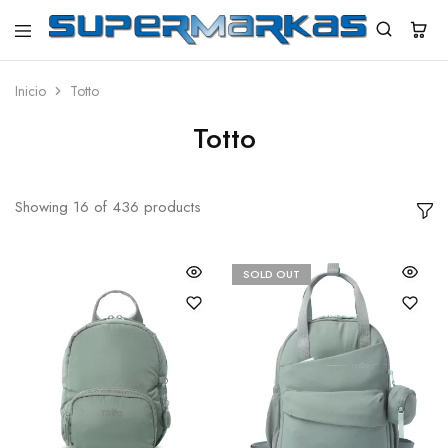
SuperMarkas
Ropa
Importada
con
Inicio
Totto
Envío
gratis*
Totto
Showing
16
of
436
products
SOLD OUT