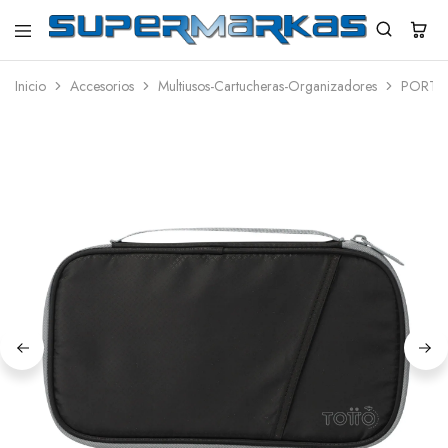
SuperMarkas
Ropa
Importada
Inicio
Accesorios
Multiusos-Cartucheras-Organizadores
PORTA
con
Envío
gratis*