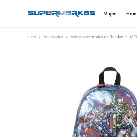
Mujer
Hom
SuperMarkas
Ropa
Importada
con
Envío
gratis*
Inicio
Accesorios
Morrales-Morrales de Ruedas
MO