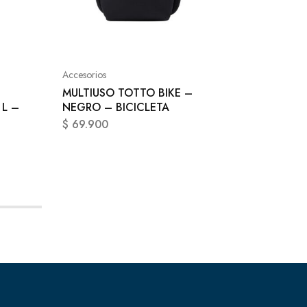
Accesori
MULTIU
ZZIPP 
Accesorios
$
64.9
MULTIUSO TOTTO BIKE –
 L –
NEGRO – BICICLETA
$
69.900