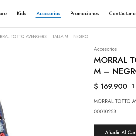
bre
Kids
Accesorios
Promociones
Contáctano
RRAL TOTTO AVENGERS – TALLA M – NEGRO
Accesorios
MORRAL T
M – NEG
$
169.900
1
MORRAL TOTTO A
00010253
Añadir Al Car