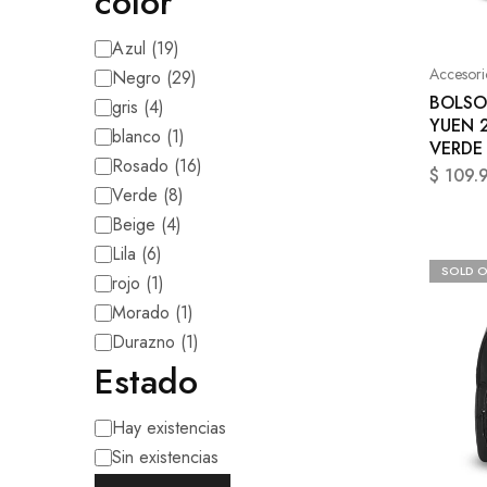
color
Azul
(
19
)
Accesori
Negro
(
29
)
BOLSO
gris
(
4
)
YUEN 2
blanco
(
1
)
VERDE
Rosado
(
16
)
$
109.
Verde
(
8
)
Beige
(
4
)
Lila
(
6
)
SOLD 
rojo
(
1
)
Morado
(
1
)
Durazno
(
1
)
Estado
Hay existencias
Sin existencias