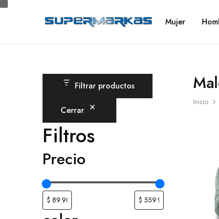
Mujer
Hom
SuperMarkas
Ropa
Importada
con
Envío
gratis*
Mal
Filtrar productos
Inicio
Cerrar
Filtros
Precio