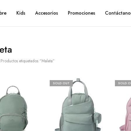
bre
Kids
Accesorios
Promociones
Contáctano
eta
Productos etiquetados “Maleta”
SOLD OUT
SOLD O