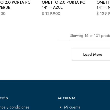
O 2.0 PORTA PC
OMETTO 2.0 PORTA PC
OMETT
VERDE
14″ – AZUL
14″ –
900
$
129.900
$
129.
Showing
16
of
101
produ
Load More
CIÓN
MI CUENTA
nos y condiciones
Mi cuenta