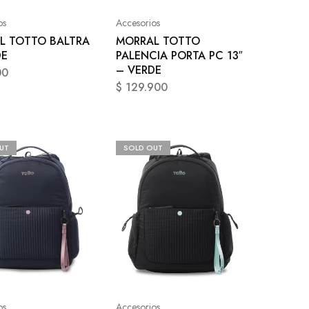
os
Accesorios
L TOTTO BALTRA
MORRAL TOTTO
DE
PALENCIA PORTA PC 13″
– VERDE
00
$
129.900
UT
SOLD OUT
os
Accesorios