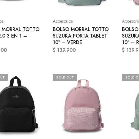
os
Accesorios
Accesori
 MORRAL TOTTO
BOLSO MORRAL TOTTO
BOLSO
.0 3 EN 1 –
SUZUKA PORTA TABLET
SUZUK
10″ – VERDE
10″ –
900
$
139.900
$
139.
OUT
SOLD OUT
SOLD O