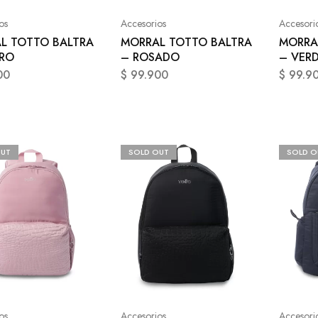
os
Accesorios
Accesori
L TOTTO BALTRA
MORRAL TOTTO BALTRA
MORRA
RO
– ROSADO
– VER
00
$
99.900
$
99.9
OUT
SOLD OUT
SOLD O
os
Accesorios
Accesori