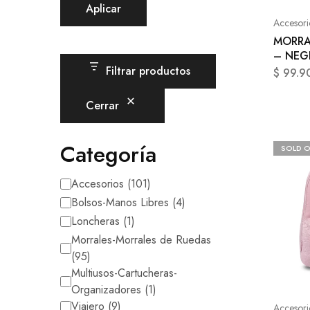
Aplicar
Accesori
MORRA
– NEG
Filtrar productos
$
99.9
Cerrar
Categoría
SOLD 
Accesorios
(
101
)
Bolsos-Manos Libres
(
4
)
Loncheras
(
1
)
Morrales-Morrales de Ruedas
(
95
)
Multiusos-Cartucheras-
Organizadores
(
1
)
Viajero
(
9
)
Accesori