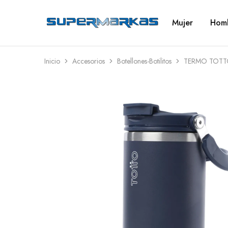
Mujer
Hom
SuperMarkas
Ropa
Importada
con
Envío
gratis*
Inicio
Accesorios
Botellones-Botilitos
TERMO TOTTO