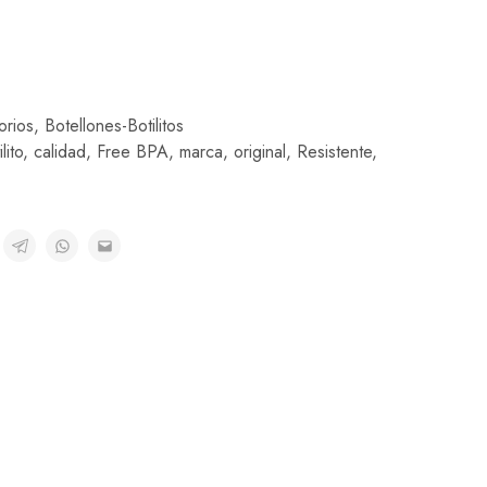
orios
,
Botellones-Botilitos
lito
,
calidad
,
Free BPA
,
marca
,
original
,
Resistente
,