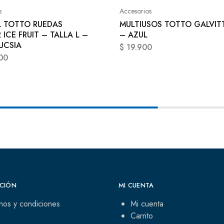
s
Accesorios
 TOTTO RUEDAS
MULTIUSOS TOTTO GALVIT
ICE FRUIT – TALLA L –
– AZUL
UCSIA
$
19.900
00
CIÓN
MI CUENTA
nos y condiciones
Mi cuenta
Carrito