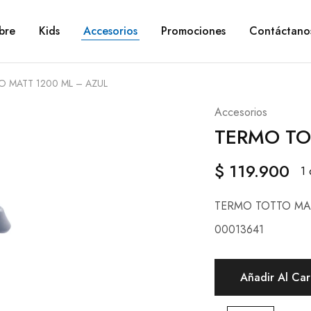
bre
Kids
Accesorios
Promociones
Contáctano
 MATT 1200 ML – AZUL
Accesorios
TERMO TO
$
119.900
1 
TERMO TOTTO MAT
00013641
Añadir Al Car