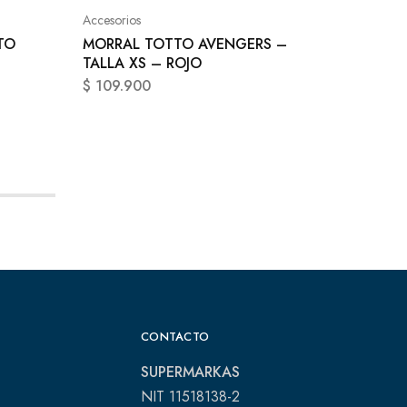
MORRA
JUVENI
Accesorios
L – AZ
TO
MORRAL TOTTO AVENGERS –
$
149.9
TALLA XS – ROJO
$
109.900
CONTACTO
SUPERMARKAS
NIT 11518138-2