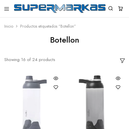
SuperMarkas
Ropa
Importada
con
Inicio
Productos etiquetados “Botellon”
Envío
gratis*
Botellon
Showing
16
of
24
products