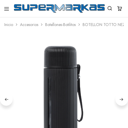
SuperMarkas
Ropa
Importada
Inicio
Accesorios
Botellones-Botilitos
BOTELLON TOTTO NEZA
con
Envío
gratis*