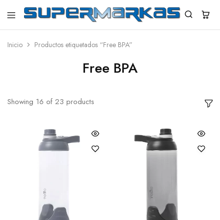
SuperMarkas
Ropa
Importada
con
Inicio
Productos etiquetados “Free BPA”
Envío
gratis*
Free BPA
Showing
16
of
23
products