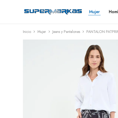
Mujer
Hom
SuperMarkas
Ropa
Importada
con
Envío
gratis*
Inicio
Mujer
Jeans y Pantalones
PANTALON PATPRI