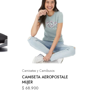
Camisetas
CAMISE
POLO M
Camisetas y Camibusos
$
74.9
CAMISETA AEROPOSTALE
MUJER
$
68.900